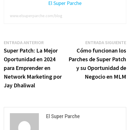
El Super Parche
www.elsuperparche.com/blog
Navegación
Entrada
E
ENTRADA ANTERIOR
ENTRADA SIGUIENTE
anterior:
s
Super Patch: La Mejor
Cómo funcionan los
de
Oportunidad en 2024
Parches de Super Patch
entradas
para Emprender en
y su Oportunidad de
Network Marketing por
Negocio en MLM
Jay Dhaliwal
El Super Parche